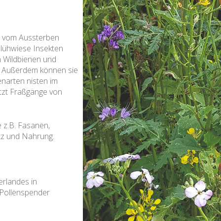
ar vom Aussterben
Blühwiese Insekten
 Wildbienen und
n. Außerdem können sie
enarten nisten im
tzt Fraßgänge von
e z.B. Fasanen,
tz und Nahrung.
erlandes in
 Pollenspender