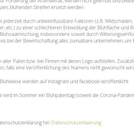
 Förderung der Artenvielfalt, werden nicht geerntet und bleib
euen, blühenden Streifen ersetzt werden.
es jederzeit durch unbeeinflussbare Faktoren (z.B. Wildschäden,
tter, etc.) zu einer schlechteren Entwicklung der Blühfläche u
lühsaatmischung, insbesondere soweit durch Witterungseinflü
axis bei der Bewirtschaftung alles zumutbare unternehmen, um
aller Paten bzw. bei Firmen mit deren Logo aufstellen. Zusätz
n, falls eine Veröffentlichung des Namens nicht gewünscht wird
Blühwiese werden auf instagram und facebook veröffentlicht.
he wird im Sommer ein Blühpatentag (soweit die Corona-Pandemie
atenschutzerklärung hin:
Datenschutzerklaerung